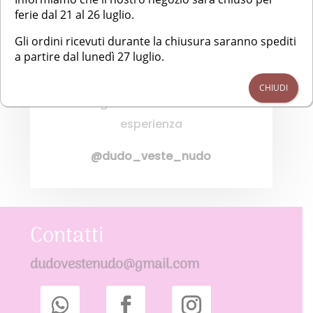
ferie dal 21 al 26 luglio.
Gli ordini ricevuti durante la chiusura saranno spediti
META
a partire dal lunedì 27 luglio.
Vieni a trovarci su Facebook e
CHIUDI
Instagram e condividi la tua
esperienza
@dudo_veste_nudo
Contatti
dudovestenudo@gmail.com