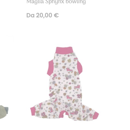
i
Maglia Sphynx bowling
Da
20,00
€