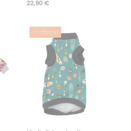
22,90
€
In offerta!