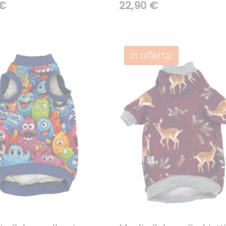
€
22,90
€
In offerta!