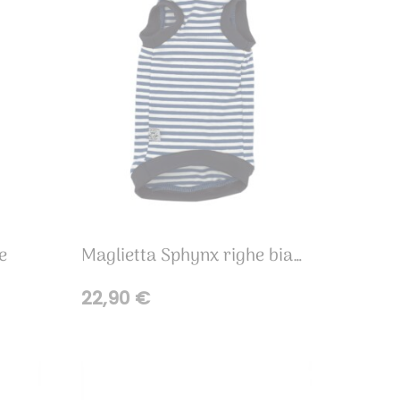
e
Maglietta Sphynx righe bianco e blu
22,90
€