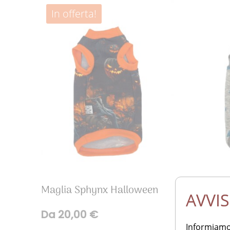
In offerta!
Maglia Sphynx Halloween
Felpa S
AVVI
Da
20,00
€
22,90
Informiamo 