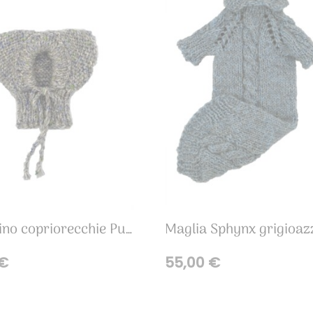
Berrettino copriorecchie Pura Lana Merinos/alpaca
€
55,00
€