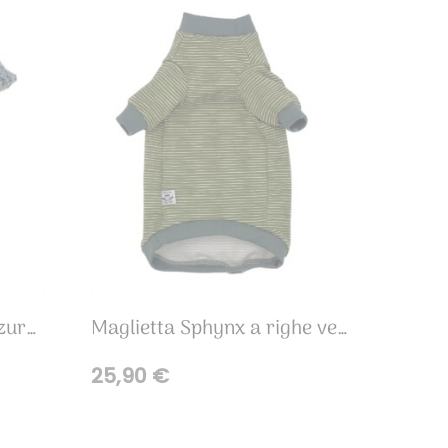
Maglia Sphynx grigioazzurra merinos/alpaca
Maglietta Sphynx a righe verde militare
25,90
€