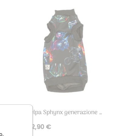
lerine
Felpa Sphynx generazione Alfa
22,90
€
o.