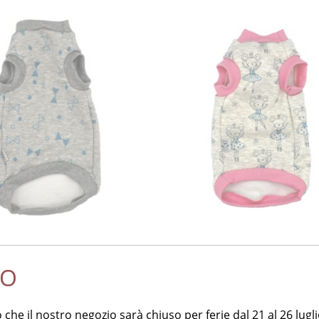
phynx fiocchi azzurri
Felpa Sphynx topine bal
SO
€
22,90
€
che il nostro negozio sarà chiuso per ferie dal 21 al 26 lugli