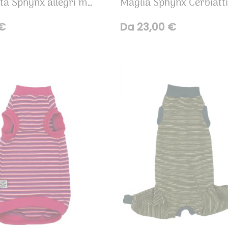
Maglietta Sphynx allegri mostri
Maglia Sphynx Cerbiatt
€
Da
23,00
€