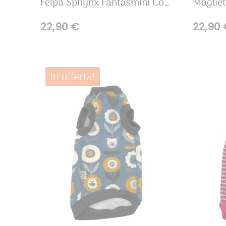
Felpa Sphynx Fantasmini Colorati
22,90
€
22,90
In offerta!