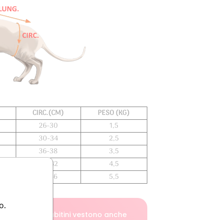
CIRC.(CM)
PESO (KG)
26-30
1,5
30-34
2,5
36-38
3,5
40-42
4,5
44-46
5,5
o.
indicativo e gli abitini vestono anche