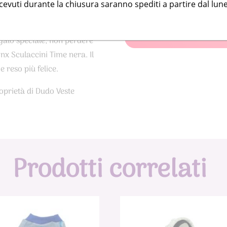
icevuti durante la chiusura saranno spediti a partire dal lune
un pochino di meno e un
glie, in modo da adattarsi
Per misure particolari o 
o.
esigenza
CONTATTAMI
egalo speciale, non perdere
nx Sculaccini Time nera. Il
e reso più felice.
oprietà di Dudo Veste
Prodotti correlati