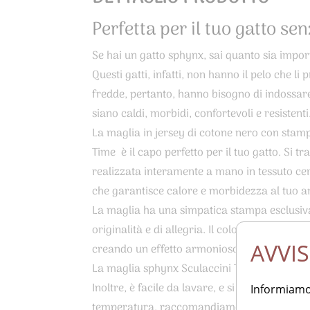
Perfetta per il tuo gatto se
Se hai un gatto sphynx, sai quanto sia import
Questi gatti, infatti, non hanno il pelo che l
fredde, pertanto, hanno bisogno di indossare 
siano caldi, morbidi, confortevoli e resistenti
La maglia in jersey di cotone nero con stamp
Time è il capo perfetto per il tuo gatto. Si tr
realizzata interamente a mano in tessuto cert
che garantisce calore e morbidezza al tuo am
La maglia ha una simpatica stampa esclusiva
originalità e di allegria. Il colore nero risalt
AVVI
creando un effetto armonioso ed elegante.
La maglia sphynx Sculaccini Time è facile da
Inoltre, è facile da lavare, e si può mettere i
Informiamo 
temperatura, raccomandiamo di girare al rov