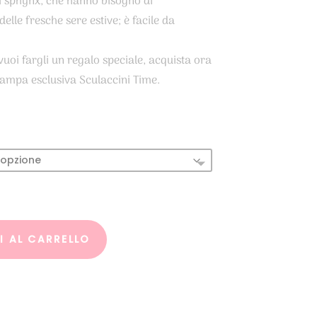
ti sphynx, che hanno bisogno di
elle fresche sere estive; è facile da
vuoi fargli un regalo speciale, acquista ora
ampa esclusiva Sculaccini Time.
 AL CARRELLO