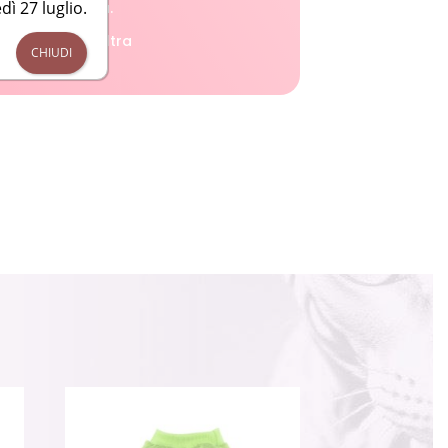
dì 27 luglio.
 pochino di più.
per qualsiasi altra
CHIUDI