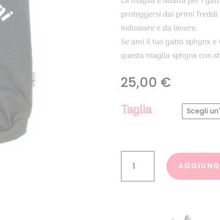
La maglia è adatta per i gat
proteggersi dai primi freddi d
indossare e da lavare.
Se ami il tuo gatto sphynx e 
questa maglia sphynx con st
25,00
€
Taglia
Maglia
Sphynx
AGGIUNGI
nera
Sculaccini
Time
quantità