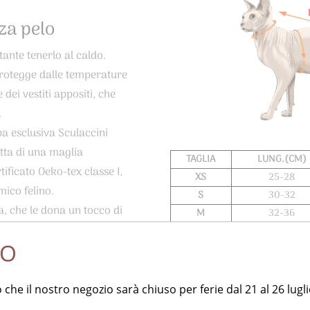
nza pelo
ante tenerlo al caldo.
i protegge dalle temperature
dei vestiti appositi, che
.
a esclusiva Sculaccini
atta di una maglia
TAGLIA
LUNG.(CM)
ificato Oeko-tex classe I,
XS
25-28
ico felino.
S
30-32
, che le dona un tocco di
M
32-36
a il manto del tuo gatto,
L
36-40
SO
XL
38-42
 indossare e da togliere.
n lavatrice a bassa
che il nostro negozio sarà chiuso per ferie dal 21 al 26 lugli
Il peso di riferimento è 
escio il capo per il