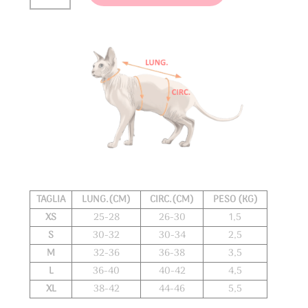
Fantasmini
Colorati
quantità
TAGLIA
LUNG.(CM)
CIRC.(CM)
PESO (KG)
XS
25-28
26-30
1,5
S
30-32
30-34
2,5
M
32-36
36-38
3,5
L
36-40
40-42
4,5
XL
38-42
44-46
5,5