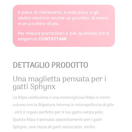
Il peso di riferimento è indicativo e gli
abitini vestono anche un pochino di meno
e un pochino di più.
Per misure particolari o per qualsiasi altra
esigenza
CONTATTAMI
DETTAGLIO PRODOTTO
Una maglietta pensata per i
gatti Sphynx
La felpa caldissima è una meravigliosa felpa in misto
cotone con la felpatura interna in micropelliccia di pile
, ed è il regalo perfetto per il tuo gatto senza pelo.
Questa felpa è pensata appositamente per i gatti
Sphynx, una razza di gatti senza pelo, molto