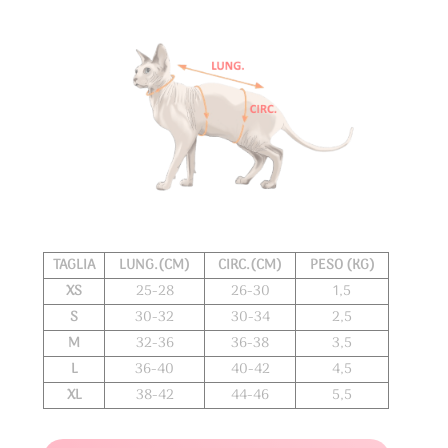
Ricci
quantità
TAGLIA
LUNG.(CM)
CIRC.(CM)
PESO (KG)
XS
25-28
26-30
1,5
S
30-32
30-34
2,5
M
32-36
36-38
3,5
L
36-40
40-42
4,5
XL
38-42
44-46
5,5