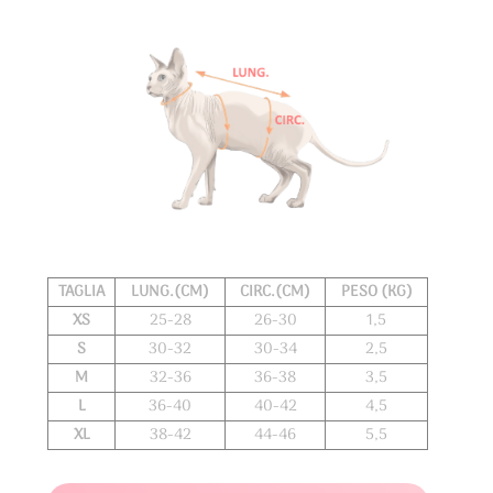
quantità
TAGLIA
LUNG.(CM)
CIRC.(CM)
PESO (KG)
XS
25-28
26-30
1,5
S
30-32
30-34
2,5
M
32-36
36-38
3,5
L
36-40
40-42
4,5
XL
38-42
44-46
5,5